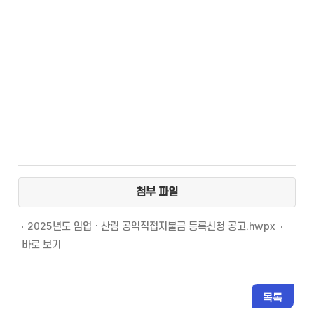
첨부 파일
2025년도 임업ㆍ산림 공익직접지불금 등록신청 공고.hwpx
바로 보기
목록