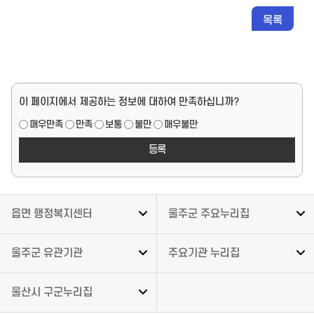
목록
페이지 만족도
이 페이지에서 제공하는 정보에 대하여 만족하십니까?
매우만족
만족
보통
불만
매우불만
읍면 행정복지센터
울주군 주요누리집
울주군 유관기관
주요기관 누리집
울산시 구군누리집