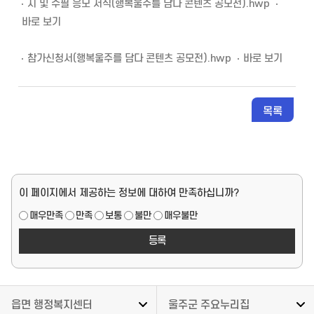
시 및 수필 응모 서식(행복울주를 담다 콘텐츠 공모전).hwp
바로 보기
참가신청서(행복울주를 담다 콘텐츠 공모전).hwp
바로 보기
목록
페이지 만족도
이 페이지에서 제공하는 정보에 대하여 만족하십니까?
매우만족
만족
보통
불만
매우불만
읍면 행정복지센터
울주군 주요누리집