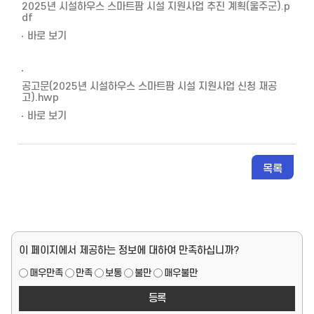
2025년 시설하우스 스마트팜 시설 지원사업 추진 계획(울주군).p
df
바로 보기
공고문(2025년 시설하우스 스마트팜 시설 지원사업 신청 재공
고).hwp
바로 보기
목록
페이지 만족도
이 페이지에서 제공하는 정보에 대하여 만족하십니까?
매우만족
만족
보통
불만
매우불만