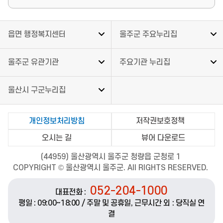
읍면 행정복지센터
울주군 주요누리집
울주군 유관기관
주요기관 누리집
울산시 구군누리집
개인정보처리방침
저작권보호정책
오시는 길
뷰어 다운로드
(44959) 울산광역시 울주군 청량읍 군청로 1
COPYRIGHT © 울산광역시 울주군. All RIGHTS RESERVED.
052-204-1000
대표전화 :
평일 : 09:00~18:00 / 주말 및 공휴일, 근무시간 외 : 당직실 연
결